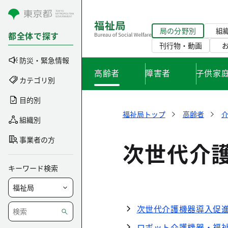
コンテンツにスキップ
局の分野別
組
都全体で探す
刊行物・動画
防災・緊急情報
高齢者
障害者
子供家
カテゴリ別
目的別
福祉局トップ
高齢者
組織別
事業者の方
次世代介
キーワード検索
次世代介護機器導入促進
ロボット介護機器・福祉