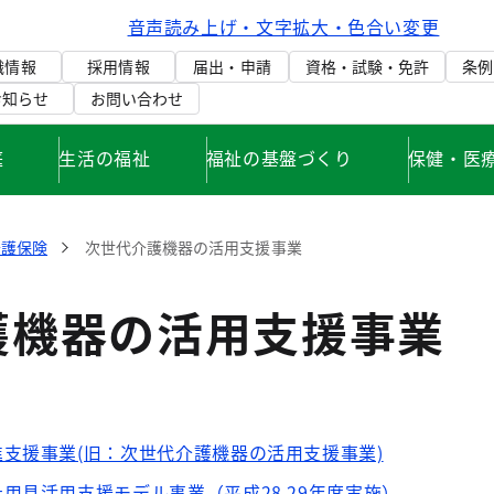
音声読み上げ・文字拡大・色合い変更
織情報
採用情報
届出・申請
資格・試験・免許
条例
お知らせ
お問い合わせ
庭
生活の福祉
福祉の基盤づくり
保健・医
介護保険
次世代介護機器の活用支援事業
護機器の活用支援事業
支援事業(旧：次世代介護機器の活用支援事業)
用具活用支援モデル事業（平成28.29年度実施）