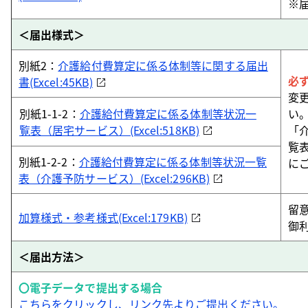
※
＜届出様式＞
別紙2：
介護給付費算定に係る体制等に関する届出
必
書(Excel:45KB)
変
別紙1-1-2：
介護給付費算定に係る体制等状況一
い
覧表（居宅サービス）(Excel:518KB)
「
覧
別紙1-2-2：
介護給付費算定に係る体制等状況一覧
に
表（介護予防サービス）(Excel:296KB)
留
加算様式・参考様式(Excel:179KB)
御
＜届出方法＞
〇電子データで提出する場合
こちらをクリックし、リンク先よりご提出ください。