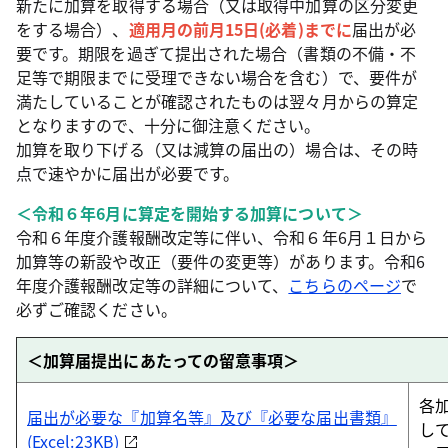
新たに加算を取得する場合（又は取得中加算の区分変更
をする場合）、
適用月の前月15日(必着)までに
届出が必
要です。期限を過ぎて提出された場合（書類の不備・不
足等で期限までに受理できない場合を含む）で、要件が
満たしていることが確認されたものは翌々月からの算定
となりますので、十分に御注意ください。
加算を取り下げる（又は減算の届出の）場合は、その時
点で速やかに届出が必要です。
＜令和６年6月に算定を開始する加算について＞
令和６年度介護報酬改定等に伴い、令和６年6月１日から
加算等の新設や改正（要件の変更等）があります。令和6
年度介護報酬改定等の詳細について、
こちらのページ
で
必ずご確認ください。
＜加算届提出にあたっての留意事項＞
各
届出が必要な『加算名等』及び『必要な届出書類』
し
(Excel:23KB)