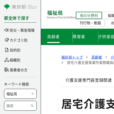
コンテンツにスキップ
局の分野別
組
都全体で探す
刊行物・動画
防災・緊急情報
高齢者
障害者
子供家
カテゴリ別
目的別
福祉局トップ
高齢者
組織別
居宅介護支援事業所事務職員
事業者の方
介護支援専門員登録関連
キーワード検索
居宅介護