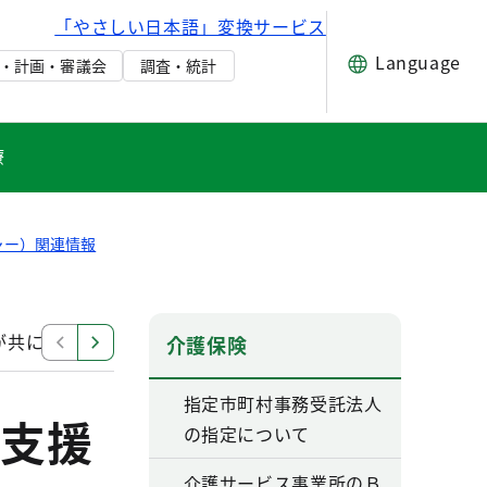
「やさしい日本語」変換サービス
Language
・計画・審議会
調査・統計
療
ャー）関連情報
が共に行うケアマネジメントの質の向上ガイドライン
東
介護保険
指定市町村事務受託法人
支援
の指定について
介護サービス事業所のＢ