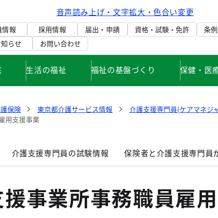
音声読み上げ・文字拡大・色合い変更
織情報
採用情報
届出・申請
資格・試験・免許
条例
お知らせ
お問い合わせ
庭
生活の福祉
福祉の基盤づくり
保健・医
介護保険
東京都介護サービス情報
介護支援専門員(ケアマネジ
雇用支援事業
介護支援専門員の試験情報
保険者と介護支援専門員
支援事業所事務職員雇用