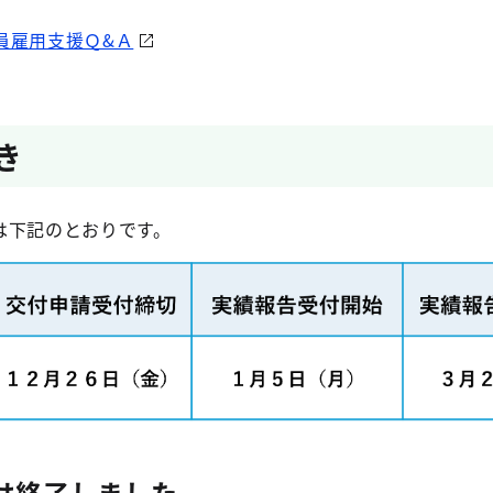
員雇用支援Ｑ&Ａ
き
は下記のとおりです。
は終了しました。