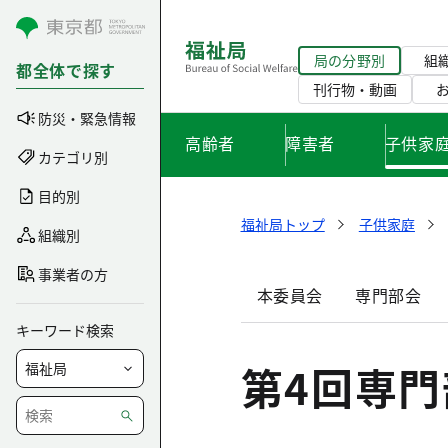
コンテンツにスキップ
局の分野別
組
都全体で探す
刊行物・動画
防災・緊急情報
高齢者
障害者
子供家
カテゴリ別
目的別
福祉局トップ
子供家庭
組織別
事業者の方
本委員会
専門部会
キーワード検索
第4回専門