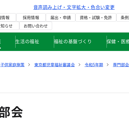
音声読み上げ・文字拡大・色合い変更
織情報
採用情報
届出・申請
資格・試験・免許
条例
お知らせ
お問い合わせ
庭
生活の福祉
福祉の基盤づくり
保健・医
子供家庭施策
東京都児童福祉審議会
令和5年期
専門部会
部会