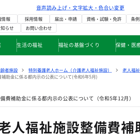
音声読み上げ・文字拡大・色合い変更
織情報
採用情報
届出・申請
資格・試験・免許
条例
お知らせ
お問い合わせ
庭
生活の福祉
福祉の基盤づくり
保健・医
高齢者施設
特別養護老人ホーム（介護老人福祉施設）
老人福
補助金に係る都内示の公表について(令和6年5月)
備費補助金に係る都内示の公表について（令和5年12月）
度老人福祉施設整備費補