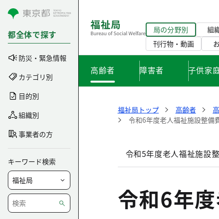
コンテンツにスキップ
局の分野別
組
都全体で探す
刊行物・動画
防災・緊急情報
高齢者
障害者
子供家
カテゴリ別
目的別
福祉局トップ
高齢者
組織別
令和6年度老人福祉施設整備費
事業者の方
令和5年度老人福祉施設整
キーワード検索
令和6年