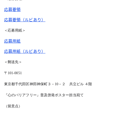
応募要領
応募要領（ルビあり）
＜応募用紙＞
応募用紙
応募用紙（ルビあり）
＜郵送先＞
〒101-0051
東京都千代田区神田神保町３－10－２ 共立ビル ４階
『心のバリアフリー』普及啓発ポスター担当宛て
（留意点）