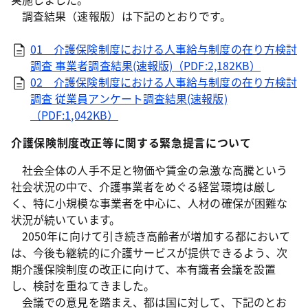
調査結果（速報版）は下記のとおりです。
01 介護保険制度における人事給与制度の在り方検討
調査 事業者調査結果(速報版)（PDF:2,182KB）
02 介護保険制度における人事給与制度の在り方検討
調査 従業員アンケート調査結果(速報版)
（PDF:1,042KB）
介護保険制度改正等に関する緊急提言について
社会全体の人手不足と物価や賃金の急激な高騰という
社会状況の中で、介護事業者をめぐる経営環境は厳し
く、特に小規模な事業者を中心に、人材の確保が困難な
状況が続いています。
2050年に向けて引き続き高齢者が増加する都において
は、今後も継続的に介護サービスが提供できるよう、次
期介護保険制度の改正に向けて、本有識者会議を設置
し、検討を重ねてきました。
会議での意見を踏まえ、都は国に対して、下記のとお