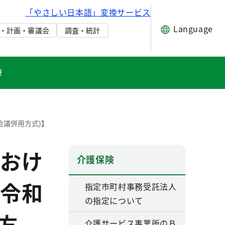
「やさしい日本語」変換サービス
Language
・計画・審議会
調査・統計
療
会議併用方式)】
おけ
介護保険
令和
指定市町村事務受託法人
の指定について
方
介護サービス事業所のＢ