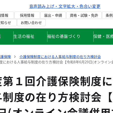
音声読み上げ・文字拡大・色合い変更
織情報
採用情報
届出・申請
資格・試験・免許
条例
お知らせ
お問い合わせ
庭
生活の福祉
福祉の基盤づくり
保健・医
介護保険
介護保険制度における人事給与制度の在り方検討会
度における人事給与制度の在り方検討会【令和8年6月29日(オンライン
度第１回介護保険制度に
与制度の在り方検討会【
9日(オンライン会議併用