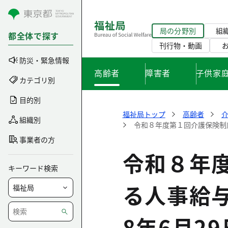
コンテンツにスキップ
局の分野別
組
都全体で探す
刊行物・動画
防災・緊急情報
高齢者
障害者
子供家
カテゴリ別
目的別
福祉局トップ
高齢者
組織別
令和８年度第１回介護保険制
事業者の方
令和８年
キーワード検索
る人事給
8年6月2