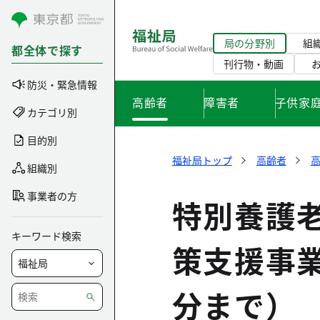
コンテンツにスキップ
局の分野別
組
都全体で探す
刊行物・動画
防災・緊急情報
高齢者
障害者
子供家
カテゴリ別
目的別
福祉局トップ
高齢者
組織別
事業者の方
特別養護
キーワード検索
策支援事
分まで）