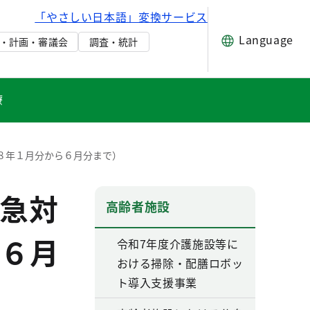
「やさしい日本語」変換サービス
Language
・計画・審議会
調査・統計
療
８年１月分から６月分まで）
急対
高齢者施設
６月
令和7年度介護施設等に
おける掃除・配膳ロボッ
ト導入支援事業