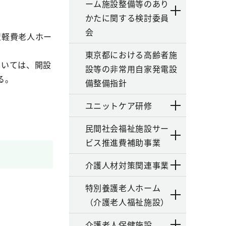
ーム施設整備等のあり
かたに関する検討委員
会
型軽費老人ホー
東京都における高齢者施
ついては、開設
設等の非常用自家発電設
る。
備整備指針
ユニットケア研修
民間社会福祉施設サー
ビス推進費補助事業
介護人材対策関連事業
特別養護老人ホーム
（介護老人福祉施設）
介護老人保健施設