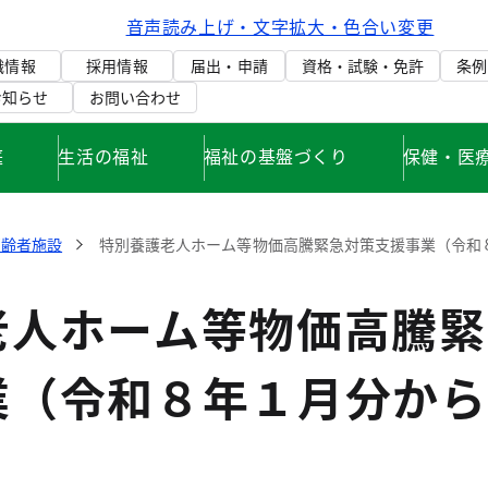
音声読み上げ・文字拡大・色合い変更
織情報
採用情報
届出・申請
資格・試験・免許
条例
お知らせ
お問い合わせ
庭
生活の福祉
福祉の基盤づくり
保健・医
高齢者施設
特別養護老人ホーム等物価高騰緊急対策支援事業（令和
老人ホーム等物価高騰緊
業（令和８年１月分から