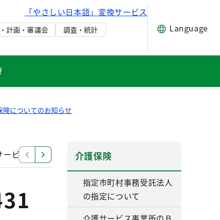
「やさしい日本語」変換サービス
Language
・計画・審議会
調査・統計
療
保険についてのお知らせ
サービスの質の向上関連情報（国保連関係）
介護保険に
介護保険
指定市町村事務受託法人
31
の指定について
介護サービス事業所のＢ