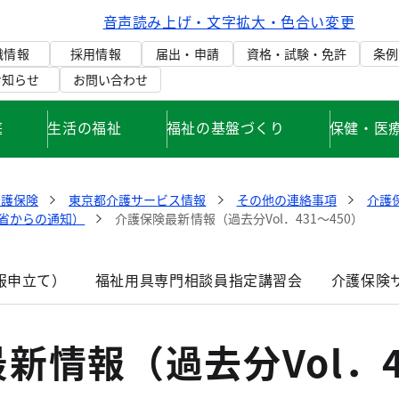
音声読み上げ・文字拡大・色合い変更
織情報
採用情報
届出・申請
資格・試験・免許
条例
お知らせ
お問い合わせ
庭
生活の福祉
福祉の基盤づくり
保健・医
介護保険
東京都介護サービス情報
その他の連絡事項
介護
省からの通知）
介護保険最新情報（過去分Vol．431～450）
服申立て）
福祉用具専門相談員指定講習会
介護保険
新情報（過去分Vol．4