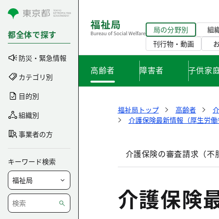
コンテンツにスキップ
局の分野別
組
都全体で探す
刊行物・動画
防災・緊急情報
高齢者
障害者
子供家
カテゴリ別
目的別
福祉局トップ
高齢者
組織別
介護保険最新情報（厚生労働
事業者の方
介護保険の審査請求（不
キーワード検索
介護保険最