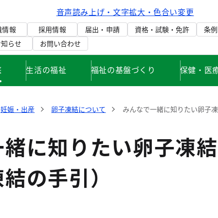
音声読み上げ・文字拡大・色合い変更
織情報
採用情報
届出・申請
資格・試験・免許
条例
お知らせ
お問い合わせ
庭
生活の福祉
福祉の基盤づくり
保健・医
妊娠・出産
卵子凍結について
みんなで一緒に知りたい卵子
一緒に知りたい卵子凍結
凍結の手引）