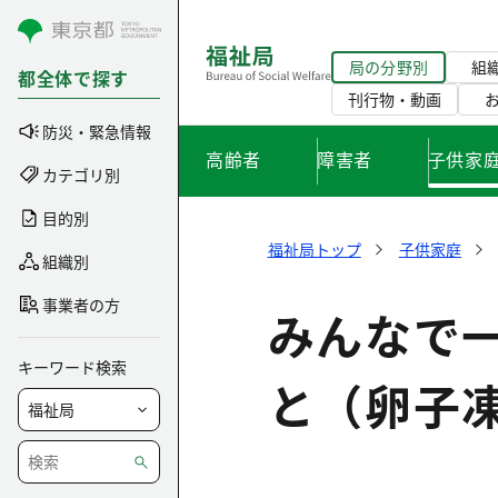
コンテンツにスキップ
局の分野別
組
都全体で探す
刊行物・動画
防災・緊急情報
高齢者
障害者
子供家
カテゴリ別
目的別
福祉局トップ
子供家庭
組織別
事業者の方
みんなで
キーワード検索
と（卵子