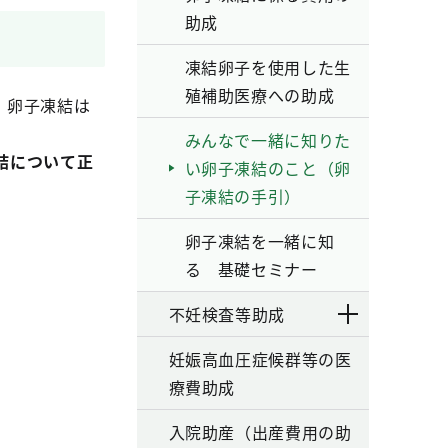
助成
凍結卵子を使用した生
殖補助医療への助成
、卵子凍結は
みんなで一緒に知りた
結について正
い卵子凍結のこと（卵
子凍結の手引）
卵子凍結を一緒に知
る 基礎セミナー
不妊検査等助成
妊娠高血圧症候群等の医
療費助成
入院助産（出産費用の助