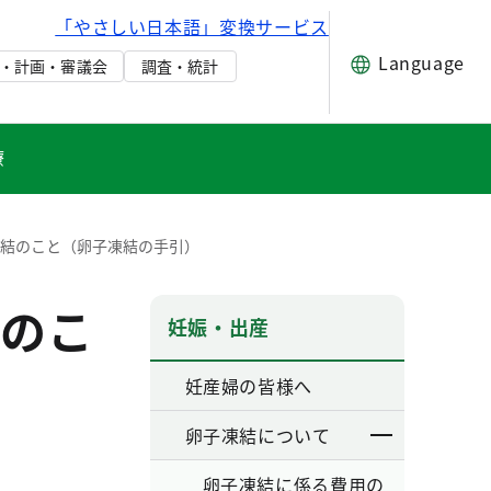
「やさしい日本語」変換サービス
Language
・計画・審議会
調査・統計
療
凍結のこと（卵子凍結の手引）
のこ
妊娠・出産
妊産婦の皆様へ
卵子凍結について
卵子凍結に係る費用の