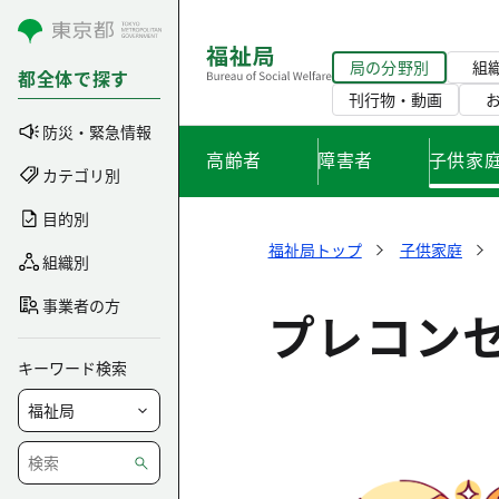
コンテンツにスキップ
局の分野別
組
都全体で探す
刊行物・動画
防災・緊急情報
高齢者
障害者
子供家
カテゴリ別
目的別
福祉局トップ
子供家庭
組織別
事業者の方
プレコン
キーワード検索