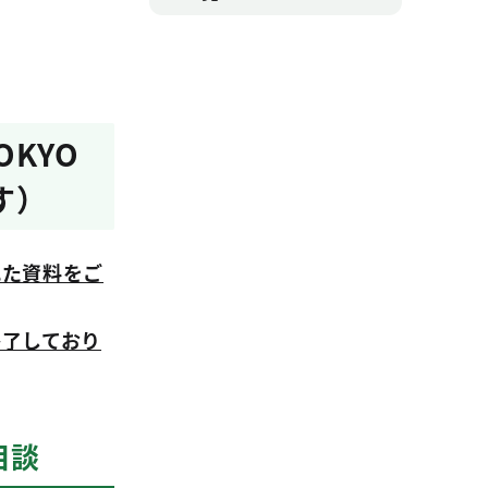
KYO
す）
れた資料をご
終了しており
相談