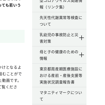
型コロナウイルス関連情
っても若いう
報（リンク集）
先天性代謝異常等検査に
ついて
乳幼児の事故防止と災
害対策
母と子の健康のための
情報
かけとなるよ
東京都周産期医療施設に
組むことがで
おける産前・産後支援等
た動画です。
実施状況調査報告書
ご覧くださ
マタニティマークについ
て