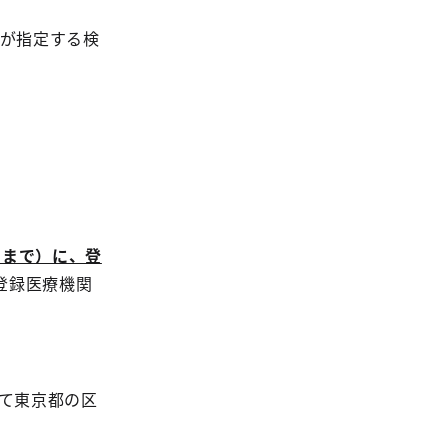
都が指定する検
日まで）に、登
登録医療機関
して東京都の区