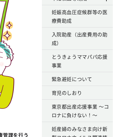
妊娠高血圧症候群等の医
療費助成
入院助産（出産費用の助
成）
とうきょうママパパ応援
事業
緊急避妊について
育児のしおり
東京都出産応援事業 ～コ
ロナに負けない！～
妊産婦のみなさま向け新
康管理を行う