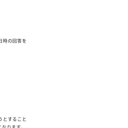
の回答を
うとすること
になります。