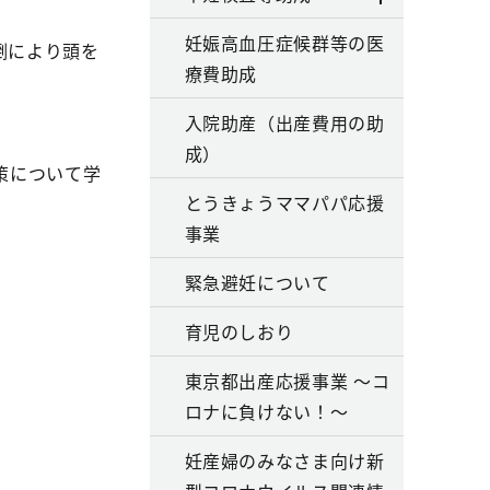
妊娠高血圧症候群等の医
倒により頭を
療費助成
。
入院助産（出産費用の助
。
成）
策について学
とうきょうママパパ応援
事業
緊急避妊について
育児のしおり
東京都出産応援事業 ～コ
ロナに負けない！～
妊産婦のみなさま向け新