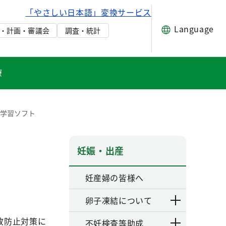
「やさしい日本語」変換サービス
Language
・計画・審議会
調査・統計
療
止学習ソフト
妊娠・出産
妊産婦の皆様へ
卵子凍結について
故防止対策に
不妊検査等助成