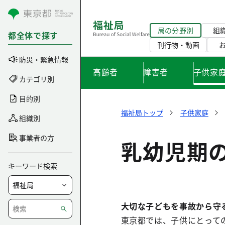
コンテンツにスキップ
局の分野別
組
都全体で探す
刊行物・動画
防災・緊急情報
高齢者
障害者
子供家
カテゴリ別
目的別
福祉局トップ
子供家庭
組織別
事業者の方
乳幼児期
キーワード検索
大切な子どもを事故から守
東京都では、子供にとって