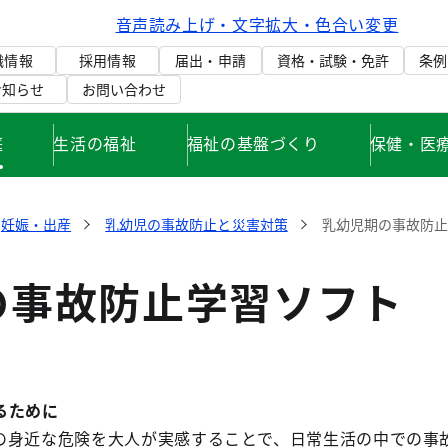
音声読み上げ・文字拡大・色合い変更
織情報
採用情報
届出・申請
資格・試験・免許
条例
お知らせ
お問い合わせ
庭
生活の福祉
福祉の基盤づくり
保健・医
妊娠・出産
乳幼児の事故防止と災害対策
乳幼児期の事故防
の事故防止学習ソフト
るために
の身近な危険を大人が実感することで、日常生活の中での事