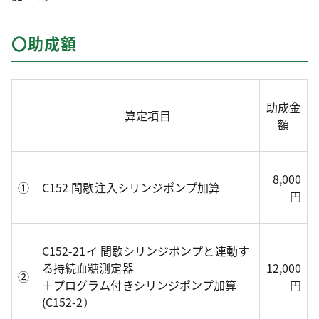
〇助成額
助成金
算定項目
額
8,000
①
C152 間歇注入シリンジポンプ加算
円
C152-21イ 間歇シリンジポンプと連動す
る持続血糖測定器
12,000
②
＋プログラム付きシリンジポンプ加算
円
(C152-2）