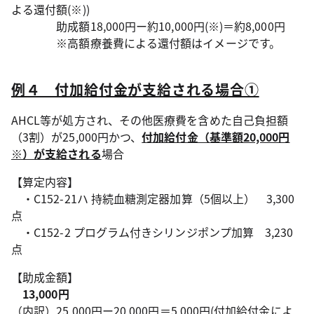
よる還付額(※))
助成額18,000円ー約10,000円(※)＝約8,000円
※高額療養費による還付額はイメージです。
例４ 付加給付金が支給される場合①
AHCL等が処方され、その他医療費を含めた自己負担額
（3割）が25,000円かつ、
付加給付金（基準額20,000円
※）が支給される
場合
【算定内容】
・C152-21ハ 持続血糖測定器加算（5個以上） 3,300
点
・C152-2 プログラム付きシリンジポンプ加算 3,230
点
【助成金額】
13,000円
（内訳）25,000円ー20,000円＝5,000円(付加給付金によ