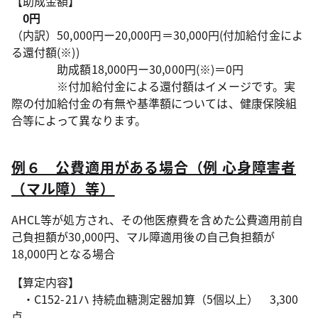
【助成金額】
0円
（内訳）50,000円ー20,000円＝30,000円(付加給付金によ
る還付額(※))
助成額18,000円ー30,000円(※)＝0円
※付加給付金による還付額はイメージです。実
際の付加給付金の有無や基準額については、健康保険組
合等によって異なります。
例６ 公費適用がある場合（例 心身障害者
（マル障）等）
AHCL等が処方され、その他医療費を含めた公費適用前自
己負担額が30,000円、マル障適用後の自己負担額が
18,000円となる場合
【算定内容】
・C152-21ハ 持続血糖測定器加算（5個以上） 3,300
点