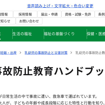
音声読み上げ・文字拡大・色合い変更
織情報
採用情報
届出・申請
資格・試験・免許
条例
お知らせ
お問い合わせ
庭
生活の福祉
福祉の基盤づくり
保健・医
妊娠・出産
乳幼児の事故防止と災害対策
乳幼児の事故防止
事故防止教育ハンドブッ
が日常生活の中で事故に遭い、救急車で運ばれています。
大人が、子どもの年齢や成長段階に応じた特性と行動を知り