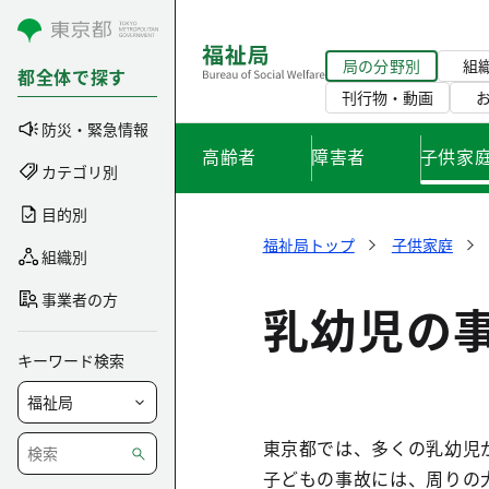
コンテンツにスキップ
局の分野別
組
都全体で探す
刊行物・動画
防災・緊急情報
高齢者
障害者
子供家
カテゴリ別
目的別
福祉局トップ
子供家庭
組織別
事業者の方
乳幼児の
キーワード検索
東京都では、多くの乳幼児
子どもの事故には、周りの