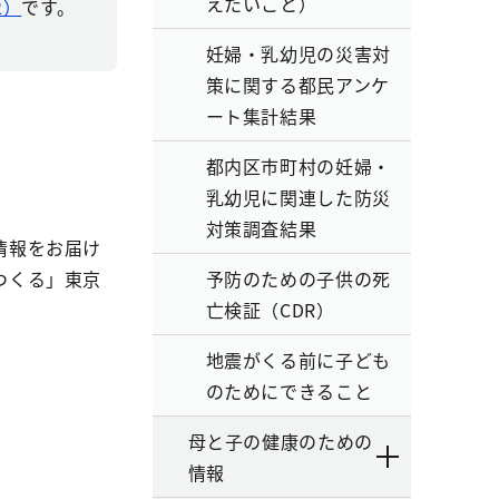
えたいこと）
2）
です。
妊婦・乳幼児の災害対
策に関する都民アンケ
ート集計結果
都内区市町村の妊婦・
乳幼児に関連した防災
対策調査結果
情報をお届け
つくる」東京
予防のための子供の死
亡検証（CDR）
地震がくる前に子ども
のためにできること
母と子の健康のための
情報