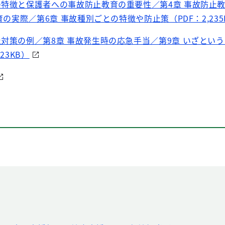
の特徴と保護者への事故防止教育の重要性／第4章 事故防止
の実際／第6章 事故種別ごとの特徴や防止策（PDF：2,235
止対策の例／第8章 事故発生時の応急手当／第9章 いざとい
23KB）