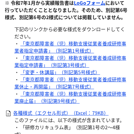
※ 令和7年1月から実績報告書は
LoGoフォーム
において
行っていただくこととなりました。そのため、別記第6号
様式、別記第6号の2様式については掲載していません。
下記のリンクから必要な様式をダウンロードしてく
ださい。
・
「東京都障害者（児）移動支援従業者養成研修事
業者指定申請書」（別記第1号様式）
・
「東京都障害者（児）移動支援従業者養成研修事
業指定申請書」（別記第3号様式）
・
「変更・休講届」（別記第5号様式）
・
「東京都障害者（児）移動支援従業者養成研修事
業休止・再開届」（別記第7号様式）
・
「東京都障害者（児）移動支援従業者養成研修事
業廃止届」（別記第9号様式）
各種様式（エクセル形式）（Excel：79KB）
このファイルには、以下の様式が含まれています。
・ 「研修カリキュラム表」（別記第1号の2～4様