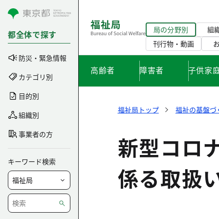
コンテンツにスキップ
局の分野別
組
都全体で探す
刊行物・動画
防災・緊急情報
高齢者
障害者
子供家
カテゴリ別
目的別
福祉局トップ
福祉の基盤づ
組織別
事業者の方
新型コロ
キーワード検索
係る取扱