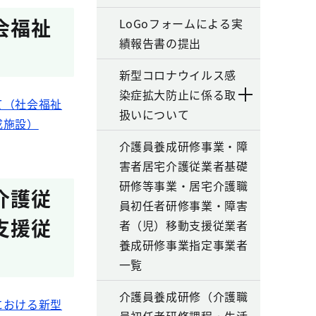
会福祉
LoGoフォームによる実
績報告書の提出
新型コロナウイルス感
染症拡大防止に係る取
て（社会福祉
扱いについて
成施設）
介護員養成研修事業・障
害者居宅介護従業者基礎
研修等事業・居宅介護職
介護従
員初任者研修事業・障害
支援従
者（児）移動支援従業者
養成研修事業指定事業者
一覧
介護員養成研修（介護職
における新型