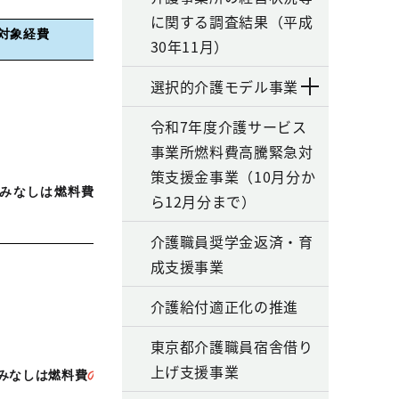
に関する調査結果（平成
対象経費
30年11月）
選択的介護モデル事業
令和7年度介護サービス
事業所燃料費高騰緊急対
策支援金事業（10月分か
療みなしは燃料費・食
ら12月分まで）
介護職員奨学金返済・育
成支援事業
介護給付適正化の推進
東京都介護職員宿舎借り
上げ支援事業
みなしは燃料費
のみ