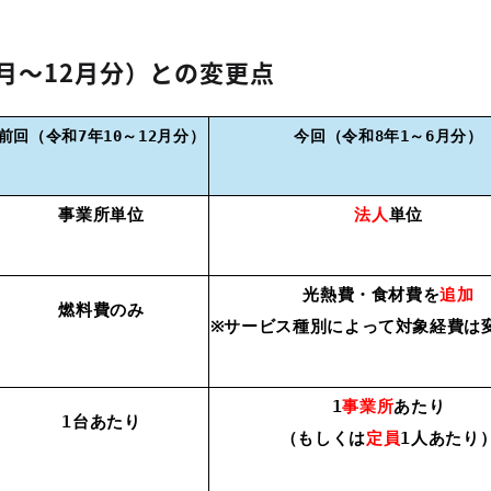
0月～12月分）との変更点
前回（令和7年10～12月分）
今回（令和8年1～6月分）
事業所単位
法人
単位
光熱費・食材費を
追加
燃料費のみ
※サービス種別によって対象経費は
1
事業所
あたり
1台あたり
（もしくは
定員
1人あたり