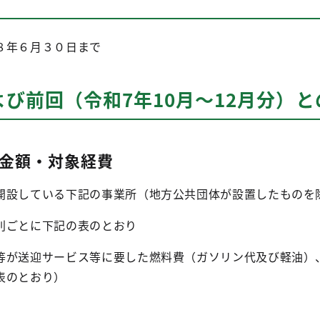
８年６月３０日まで
び前回（令和7年10月～12月分）と
金額・対象経費
開設している下記の事業所（地方公共団体が設置したものを
別ごとに下記の表のとおり
等が送迎サービス等に要した燃料費（ガソリン代及び軽油）
表のとおり）