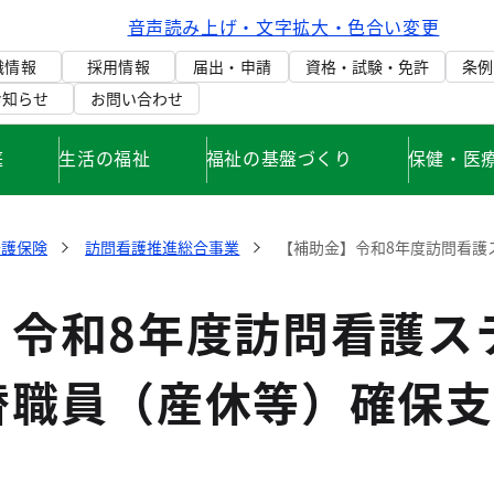
音声読み上げ・文字拡大・色合い変更
織情報
採用情報
届出・申請
資格・試験・免許
条例
お知らせ
お問い合わせ
庭
生活の福祉
福祉の基盤づくり
保健・医
介護保険
訪問看護推進総合事業
【補助金】令和8年度訪問看護
】令和8年度訪問看護ス
替職員（産休等）確保支