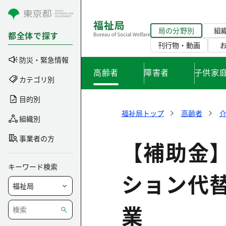
コンテンツにスキップ
局の分野別
組
都全体で探す
刊行物・動画
防災・緊急情報
高齢者
障害者
子供家
カテゴリ別
目的別
福祉局トップ
高齢者
組織別
事業者の方
【補助金
キーワード検索
ション代
業