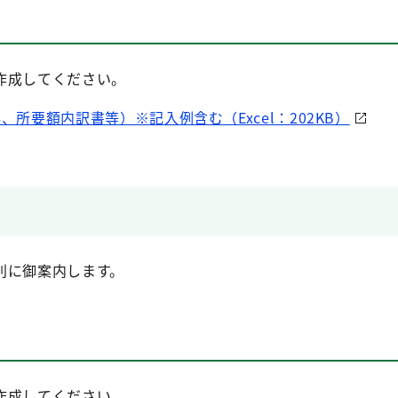
作成してください。
所要額内訳書等）※記入例含む（Excel：202KB）
別に御案内します。
作成してください。