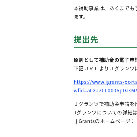
本補助事業は、あくまでも
ます。
提出先
原則として補助金の電子申請
下記ＵＲＬよりＪグランツ
https://www.jgrants-por
wfid=a0XJ2000006pDJsM
Ｊグランツで補助金申請を行
Jグランツについての詳細
ｊGrantsのホームページ：