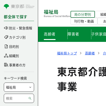
コンテンツにスキップ
局の分野別
組
都全体で探す
刊行物・動画
防災・緊急情報
高齢者
障害者
子供家
カテゴリ別
目的別
福祉局トップ
高齢者
組織別
事業者の方
東京都介
キーワード検索
事業