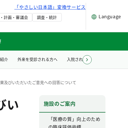
「やさしい日本語」変換サービス
Language
・計画・審議会
調査・統計
療
紹介
外来を受診される方へ
入院される方へ
療育のご案
結果及びいただいたご意見への回答について
びい
施設のご案内
「医療の質」向上のため
の臨床評価指標