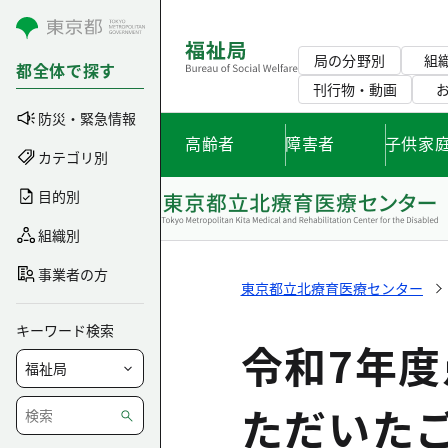
コンテンツにスキップ
局の分野別
組
都全体で探す
刊行物・動画
防災・緊急情報
高齢者
障害者
子供家
カテゴリ別
目的別
組織別
事業者の方
東京都立北療育医療センター
キーワード検索
令和7年
ただいた