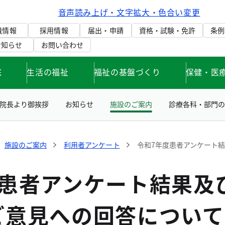
音声読み上げ・文字拡大・色合い変更
織情報
採用情報
届出・申請
資格・試験・免許
条例
お知らせ
お問い合わせ
庭
生活の福祉
福祉の基盤づくり
保健・医
院長より御挨拶
お知らせ
施設のご案内
診療各科・部門の
施設のご案内
利用者アンケート
令和7年度患者アンケート
度患者アンケート結果及
ご意見への回答について