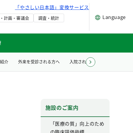
「やさしい日本語」変換サービス
Language
・計画・審議会
調査・統計
療
紹介
外来を受診される方へ
入院される方へ
療育のご案
施設のご案内
「医療の質」向上のため
の臨床評価指標