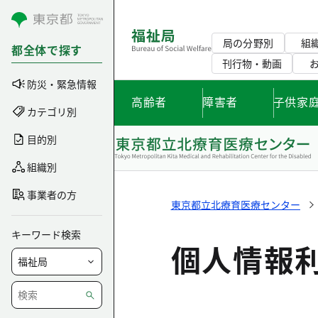
コンテンツにスキップ
局の分野別
組
都全体で探す
刊行物・動画
防災・緊急情報
高齢者
障害者
子供家
カテゴリ別
目的別
組織別
事業者の方
東京都立北療育医療センター
キーワード検索
個人情報