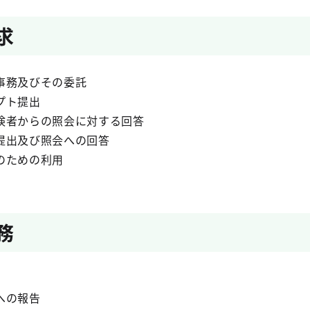
求
事務及びその委託
プト提出
険者からの照会に対する回答
提出及び照会への回答
のための利用
務
への報告