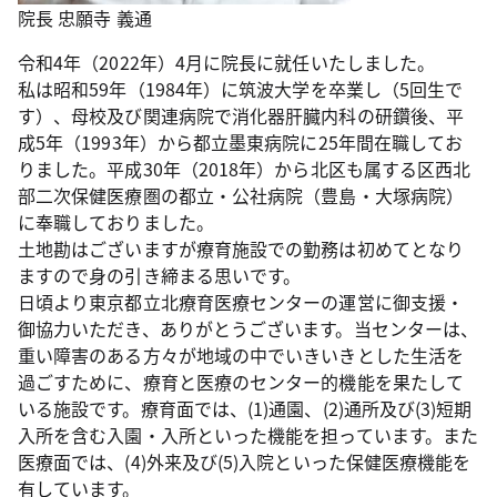
院長 忠願寺 義通
令和4年（2022年）4月に院長に就任いたしました。
私は昭和59年（1984年）に筑波大学を卒業し（5回生で
す）、母校及び関連病院で消化器肝臓内科の研鑽後、平
成5年（1993年）から都立墨東病院に25年間在職してお
りました。平成30年（2018年）から北区も属する区西北
部二次保健医療圏の都立・公社病院（豊島・大塚病院）
に奉職しておりました。
土地勘はございますが療育施設での勤務は初めてとなり
ますので身の引き締まる思いです。
日頃より東京都立北療育医療センターの運営に御支援・
御協力いただき、ありがとうございます。当センターは、
重い障害のある方々が地域の中でいきいきとした生活を
過ごすために、療育と医療のセンター的機能を果たして
いる施設です。療育面では、(1)通園、(2)通所及び(3)短期
入所を含む入園・入所といった機能を担っています。また
医療面では、(4)外来及び(5)入院といった保健医療機能を
有しています。