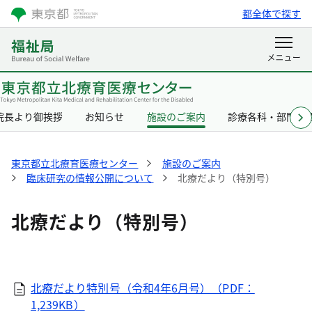
都全体で探す
院長より御挨拶
お知らせ
施設のご案内
診療各科・部門の
東京都立北療育医療センター
施設のご案内
臨床研究の情報公開について
北療だより（特別号）
北療だより（特別号）
北療だより特別号（令和4年6月号）（PDF：
1,239KB）