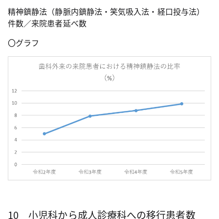
精神鎮静法（静脈内鎮静法・笑気吸入法・経口投与法）
件数／来院患者延べ数
〇グラフ
10 小児科から成人診療科への移行患者数