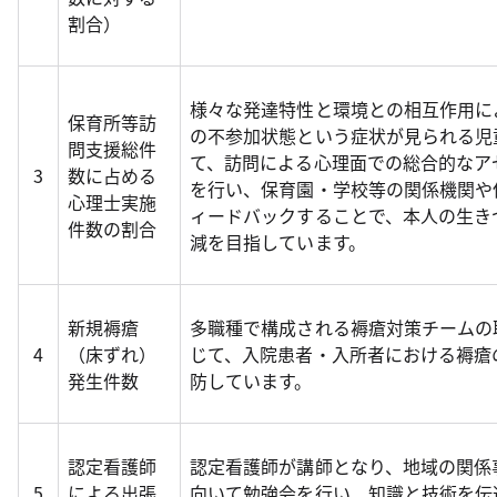
割合）
様々な発達特性と環境との相互作用に
保育所等訪
の不参加状態という症状が見られる児
問支援総件
て、訪問による心理面での総合的なア
3
数に占める
を行い、保育園・学校等の関係機関や
心理士実施
ィードバックすることで、本人の生き
件数の割合
減を目指しています。
新規褥瘡
多職種で構成される褥瘡対策チームの
4
（床ずれ）
じて、入院患者・入所者における褥瘡
発生件数
防しています。
認定看護師
認定看護師が講師となり、地域の関係
5
による出張
向いて勉強会を行い、知識と技術を伝