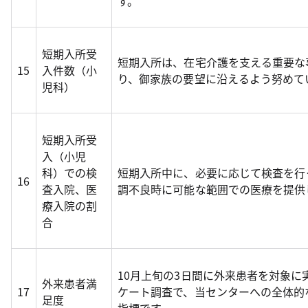
す。
短期入所受
短期入所は、在宅介護を支える重要な
15
入件数（小
り、御家族の要望に沿えるよう努めて
児科）
短期入所受
入（小児
科）での検
短期入所中に、必要に応じて検査を行
16
査入院、医
調不良時に可能な範囲での医療を提供
療入院の割
合
10月上旬の3日間に外来患者を対象に
外来患者満
17
ケート調査で、当センターへの全体的
足度