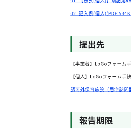
01_【様式(個人)】別記第4号様
02_記入例(個人)(PDF:534K
提出先
【事業者】LoGoフォーム
【個人】LoGoフォーム手
認可外保育施設（居宅訪問型保
報告期限