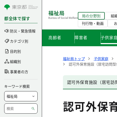
コンテンツにスキップ
局の分野別
組
都全体で探す
刊行物・動画
防災・緊急情報
高齢者
障害者
子供家
カテゴリ別
目的別
福祉局トップ
子供家庭
組織別
認可外保育施設（居宅訪問型
事業者の方
認可外保育施設（居宅訪
キーワード検索
認可外保