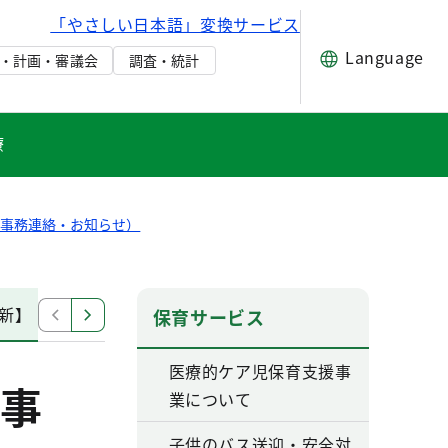
「やさしい日本語」変換サービス
Language
・計画・審議会
調査・統計
療
・事務連絡・お知らせ）
新】
認可外保育施設の運営状況報告について【令和7年1
保育サービス
医療的ケア児保育支援事
事
業について
子供のバス送迎・安全対