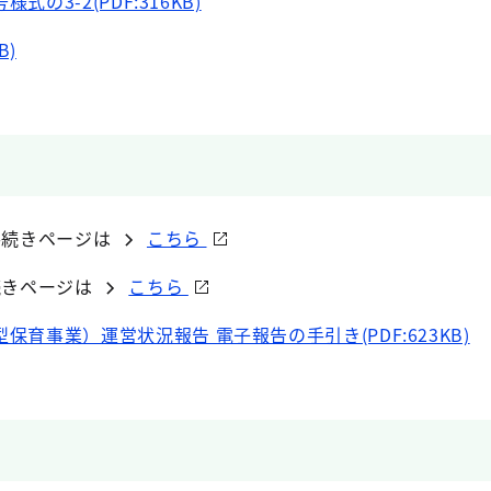
式の3-2(PDF:316KB)
B)
手続きページは
こちら
続きページは
こちら
育事業）運営状況報告 電子報告の手引き(PDF:623KB)