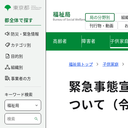
コンテンツにスキップ
局の分野別
組
都全体で探す
刊行物・動画
防災・緊急情報
高齢者
障害者
子供家
カテゴリ別
目的別
福祉局トップ
子供家庭
組織別
事業者の方
緊急事態
キーワード検索
ついて（令