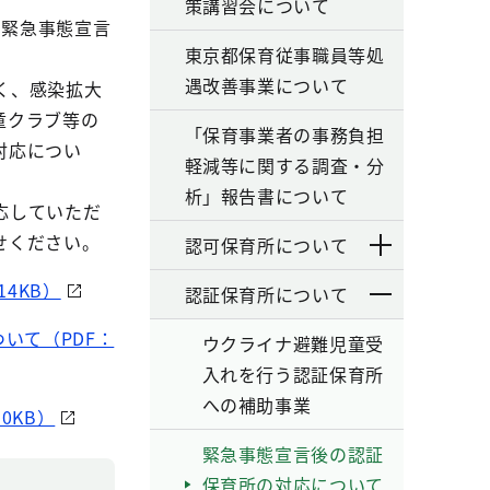
策講習会について
く緊急事態宣言
東京都保育従事職員等処
遇改善事業について
く、感染拡大
童クラブ等の
「保育事業者の事務負担
対応につい
軽減等に関する調査・分
析」報告書について
応していただ
せください。
認可保育所について
4KB）
認証保育所について
いて（PDF：
ウクライナ避難児童受
入れを行う認証保育所
への補助事業
0KB）
緊急事態宣言後の認証
保育所の対応について