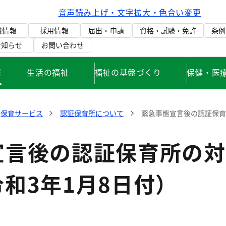
音声読み上げ・文字拡大・色合い変更
織情報
採用情報
届出・申請
資格・試験・免許
条例
お知らせ
お問い合わせ
庭
生活の福祉
福祉の基盤づくり
保健・医
保育サービス
認証保育所について
緊急事態宣言後の認証保育
宣言後の認証保育所の対
和3年1月8日付）