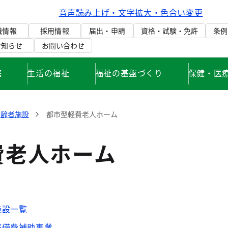
音声読み上げ・文字拡大・色合い変更
織情報
採用情報
届出・申請
資格・試験・免許
条例
お知らせ
お問い合わせ
庭
生活の福祉
福祉の基盤づくり
保健・医
高齢者施設
都市型軽費老人ホーム
費老人ホーム
施設一覧
整備費補助事業