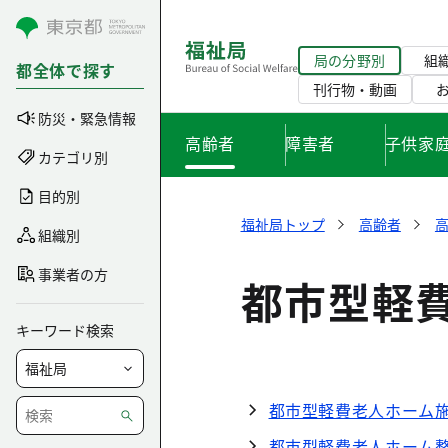
コンテンツにスキップ
局の分野別
組
都全体で探す
刊行物・動画
防災・緊急情報
高齢者
障害者
子供家
カテゴリ別
目的別
福祉局トップ
高齢者
組織別
事業者の方
都市型軽
キーワード検索
都市型軽費老人ホーム
都市型軽費老人ホーム