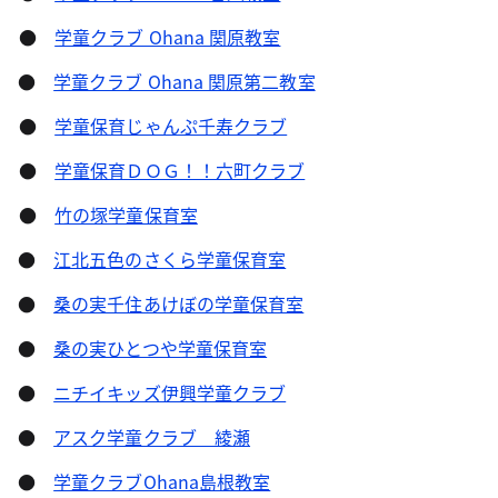
●
学童クラブ Ohana 関原教室
●
学童クラブ Ohana 関原第二教室
●
学童保育じゃんぷ千寿クラブ
●
学童保育ＤＯＧ！！六町クラブ
●
竹の塚学童保育室
●
江北五色のさくら学童保育室
●
桑の実千住あけぼの学童保育室
●
桑の実ひとつや学童保育室
●
ニチイキッズ伊興学童クラブ
●
アスク学童クラブ 綾瀬
●
学童クラブOhana島根教室