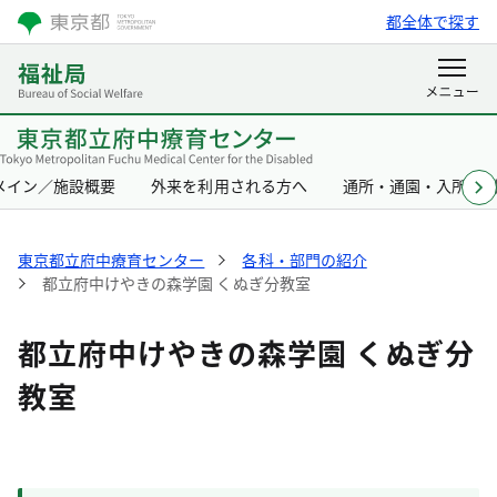
都全体で探す
メイン／施設概要
外来を利用される方へ
通所・通園・入所を
東京都立府中療育センター
各科・部門の紹介
都立府中けやきの森学園 くぬぎ分教室
都立府中けやきの森学園 くぬぎ分
教室