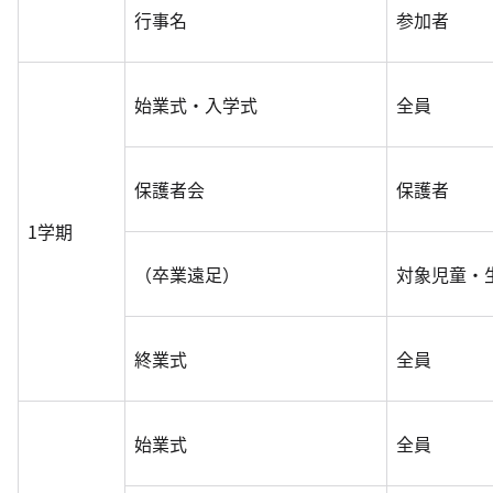
行事名
参加者
始業式・入学式
全員
保護者会
保護者
1学期
（卒業遠足）
対象児童・
終業式
全員
始業式
全員