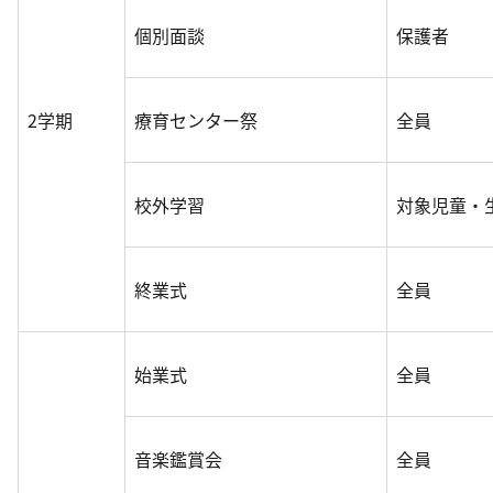
個別面談
保護者
2学期
療育センター祭
全員
校外学習
対象児童・
終業式
全員
始業式
全員
音楽鑑賞会
全員