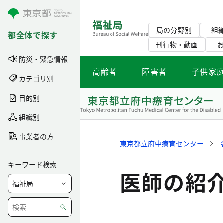
コンテンツにスキップ
局の分野別
組
都全体で探す
刊行物・動画
防災・緊急情報
高齢者
障害者
子供家
カテゴリ別
目的別
組織別
事業者の方
東京都立府中療育センター
キーワード検索
医師の紹