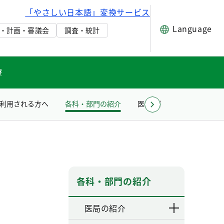
「やさしい日本語」変換サービス
Language
・計画・審議会
調査・統計
療
利用される方へ
各科・部門の紹介
医療関係者の方へ
採
各科・部門の紹介
医局の紹介