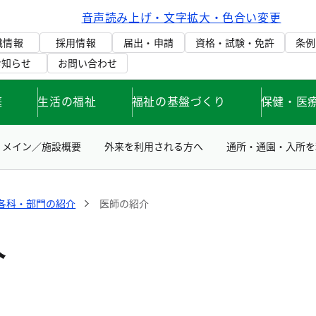
音声読み上げ・文字拡大・色合い変更
織情報
採用情報
届出・申請
資格・試験・免許
条例
お知らせ
お問い合わせ
庭
生活の福祉
福祉の基盤づくり
保健・医
メイン／施設概要
外来を利用される方へ
通所・通園・入所を
各科・部門の紹介
医師の紹介
介