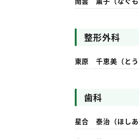
南雲 薫子（なぐも
整形外科
東原 千恵美（とう
歯科
星合 泰治（ほしあ