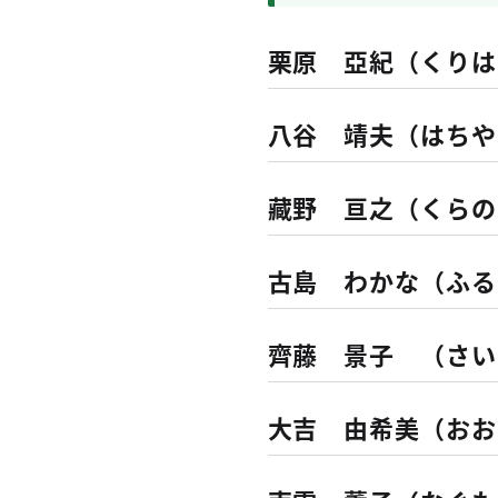
栗原 亞紀（くりは
八谷 靖夫（はちや
藏野 亘之（くらの
古島 わかな（ふる
齊藤 景子 （さい
大吉 由希美（おお