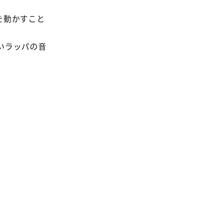
を動かすこと
いラッパの音
。