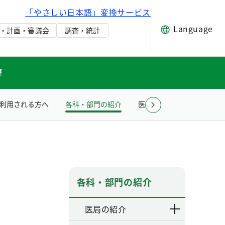
「やさしい日本語」変換サービス
Language
・計画・審議会
調査・統計
療
利用される方へ
各科・部門の紹介
医療関係者の方へ
採
各科・部門の紹介
医局の紹介