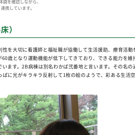
体調を確認しながら、
う連携しています。
6床）
別性を大切に看護師と福祉職が協働して生活援助、療育活動
が60歳となり運動機能が低下してきており、できる能力を維
でいます。2B病棟は別名わかば弐番地と言います。その名の
っぱに光がキラキラ反射して1枚の絵のようで、彩ある生活