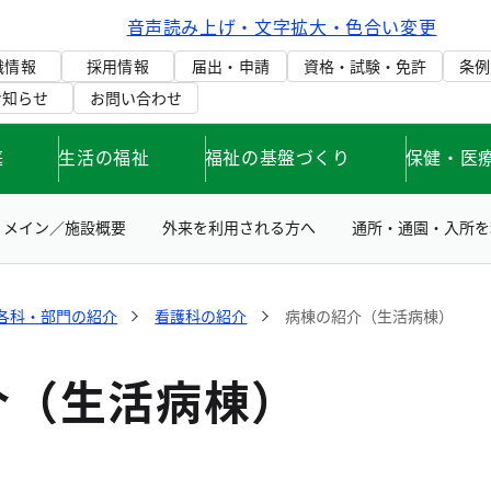
音声読み上げ・文字拡大・色合い変更
織情報
採用情報
届出・申請
資格・試験・免許
条例
お知らせ
お問い合わせ
庭
生活の福祉
福祉の基盤づくり
保健・医
メイン／施設概要
外来を利用される方へ
通所・通園・入所を
各科・部門の紹介
看護科の紹介
病棟の紹介（生活病棟）
介（生活病棟）