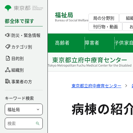
コンテンツにスキップ
局の分野別
組
都全体で探す
刊行物・動画
防災・緊急情報
高齢者
障害者
子供家
カテゴリ別
目的別
組織別
事業者の方
東京都立府中療育センター
キーワード検索
病棟の紹