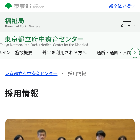
都全体で探す
メイン／施設概要
外来を利用される方へ
通所・通園・入所を
東京都立府中療育センター
採用情報
採用情報