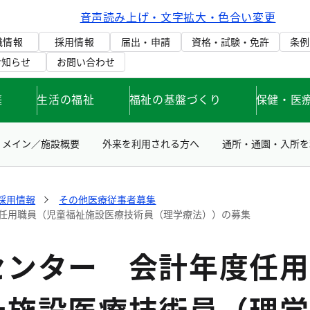
音声読み上げ・文字拡大・色合い変更
織情報
採用情報
届出・申請
資格・試験・免許
条例
お知らせ
お問い合わせ
庭
生活の福祉
福祉の基盤づくり
保健・医
メイン／施設概要
外来を利用される方へ
通所・通園・入所を
採用情報
その他医療従事者募集
任用職員（児童福祉施設医療技術員（理学療法））の募集
センター 会計年度任用
祉施設医療技術員（理学