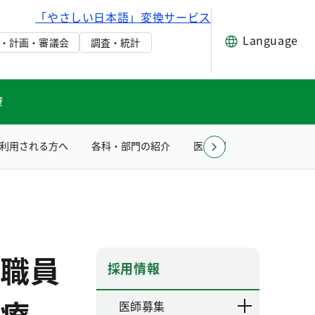
「やさしい日本語」変換サービス
Language
・計画・審議会
調査・統計
療
利用される方へ
各科・部門の紹介
医療関係者の方へ
採
職員
採用情報
療
医師募集