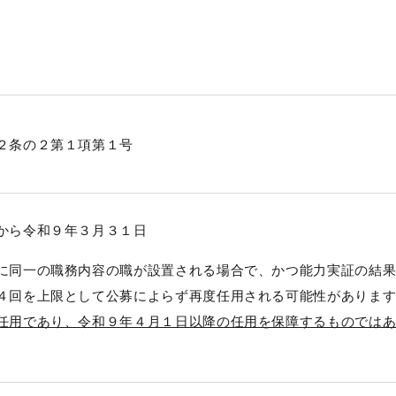
２条の２第１項第１号
から令和９年３月３１日
に同一の職務内容の職が設置される場合で、かつ能力実証の結
４回を上限として公募によらず再度任用される可能性がありま
任用であり、令和９年４月１日以降の任用を保障するものでは