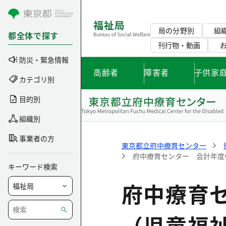
コンテンツにスキップ
局の分野別
組
都全体で探す
刊行物・動画
防災・緊急情報
高齢者
障害者
子供家
カテゴリ別
目的別
組織別
事業者の方
東京都立府中療育センター
府中療育センター 会計年度
キーワード検索
府中療育
（児童福