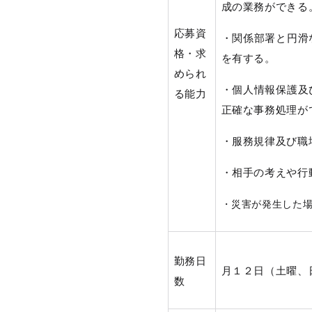
成の業務ができる
応募資
・関係部署と円滑
格・求
を有する。
められ
・個人情報保護及
る能力
正確な事務処理が
・服務規律及び職
・相手の考えや行
・災害が発生した
勤務日
月１２日（土曜、
数