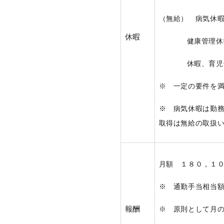
（無給） 病気休
休暇
健康管理休
休暇、育児
※
一定の要件を満
※ 病気休暇は勤
取得は無給の取扱
月額 １８０，１
※ 通勤手当相当
報酬
※ 原則として月