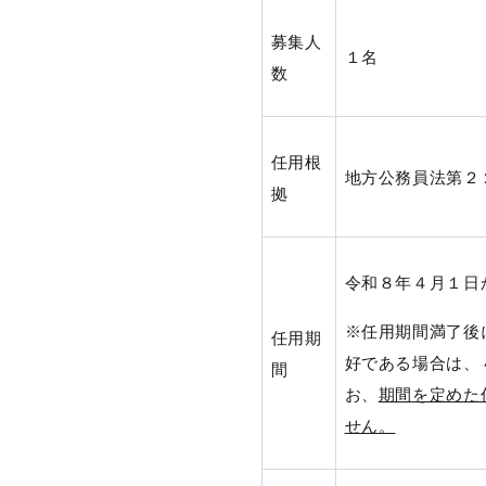
募集人
１名
数
任用根
地方公務員法第２
拠
令和８年４月１日
※任用期間満了後
任用期
好である場合は、
間
お、
期間を定めた
せん。