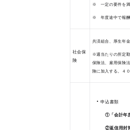
※ 一定の要件を
※ 年度途中で報
共済組合、厚生年
社会保
※週当たりの所定
険
保険法、雇用保険
険に加入する。４
申込書類
①「会計年
②返信用封