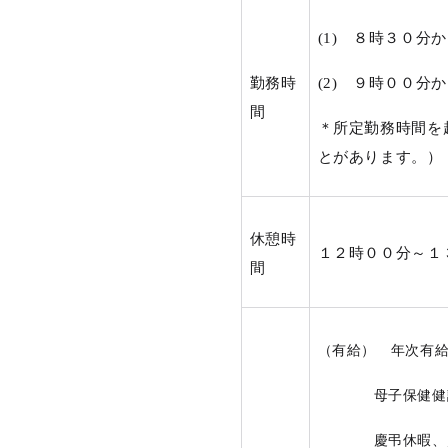
(1)
８時３０分か
勤務時
(2)
９時００分から
間
＊所定勤務時間を
とがあります。）
休憩時
１２時００分～１
間
（有給） 年次有
母子保健健
慶弔休暇、