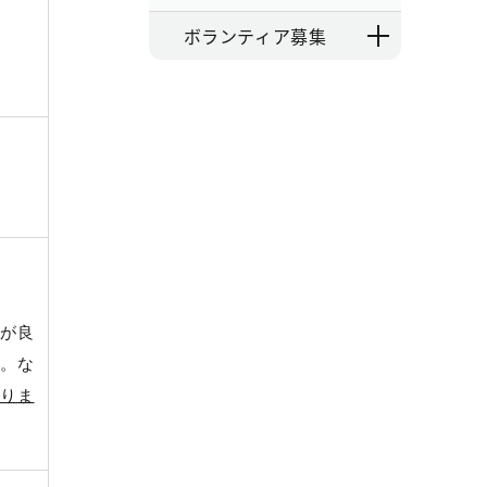
ボランティア募集
果が良
す。な
ありま