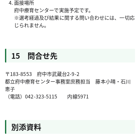
面接場所
府中療育センターで実施予定です。
※選考経過及び結果に関する問い合わせには、一切応
じられません。
15 問合せ先
〒183-8553 府中市武蔵台2-9-2
都立府中療育センター事務室庶務担当 藤本小晴・石川
恵子
（電話）042-323-5115 内線5971
別添資料