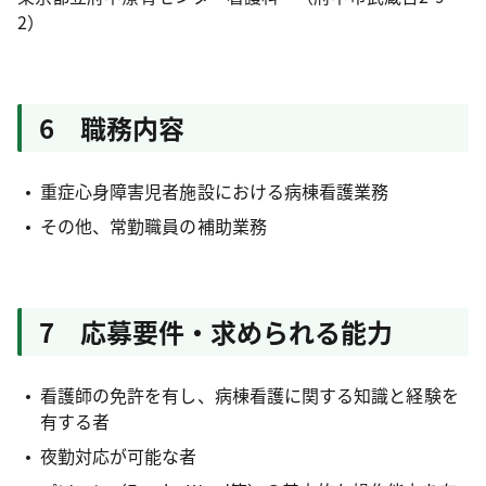
2）
6 職務内容
重症心身障害児者施設における病棟看護業務
その他、常勤職員の補助業務
7 応募要件・求められる能力
看護師の免許を有し、病棟看護に関する知識と経験を
有する者
夜勤対応が可能な者