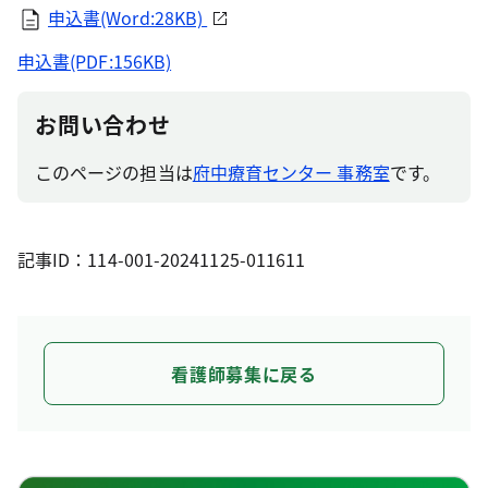
申込書(Word:28KB)
申込書(PDF:156KB)
お問い合わせ
このページの担当は
府中療育センター 事務室
です。
記事ID：114-001-20241125-011611
看護師募集に戻る