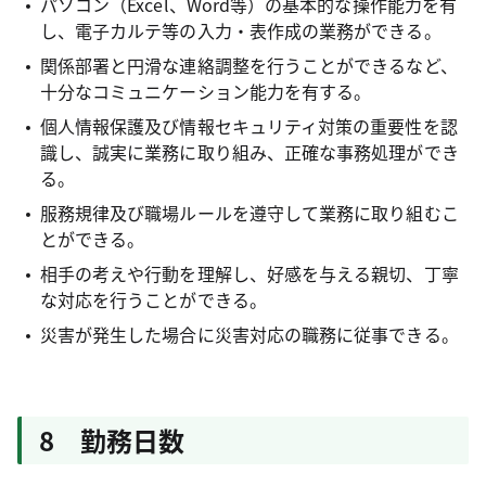
パソコン（Excel、Word等）の基本的な操作能力を有
し、電子カルテ等の入力・表作成の業務ができる。
関係部署と円滑な連絡調整を行うことができるなど、
十分なコミュニケーション能力を有する。
個人情報保護及び情報セキュリティ対策の重要性を認
識し、誠実に業務に取り組み、正確な事務処理ができ
る。
服務規律及び職場ルールを遵守して業務に取り組むこ
とができる。
相手の考えや行動を理解し、好感を与える親切、丁寧
な対応を行うことができる。
災害が発生した場合に災害対応の職務に従事できる。
8 勤務日数