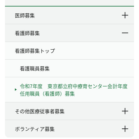
医師募集
看護師募集
看護師募集トップ
看護職員募集
令和7年度 東京都立府中療育センター会計年度
任用職員（看護師）募集
その他医療従事者募集
ボランティア募集