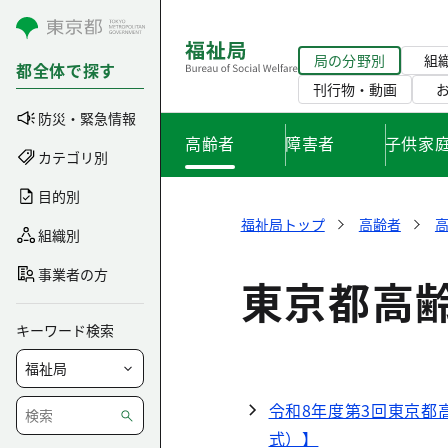
コンテンツにスキップ
局の分野別
組
都全体で探す
刊行物・動画
防災・緊急情報
高齢者
障害者
子供家
カテゴリ別
目的別
福祉局トップ
高齢者
組織別
事業者の方
東京都高
キーワード検索
令和8年度第3回東京都
式）】