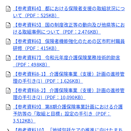
【参考資料4】 都における保険者支援の取組状況につ
いて（PDF：525KB）
【参考資料5】 国の制度改正等の動向及び他県等にお
ける取組事例について（PDF：2,476KB）
【参考資料6】 保険者機能強化のための区市町村職員
研修（PDF：415KB）
【参考資料7】 令和元年度介護保険業務技術的助言
（PDF：498KB）
【参考資料8-1】 介護保険事業（支援）計画の進捗管
理の手引き(1)（PDF：1,626KB）
【参考資料8-2】 介護保険事業（支援）計画の進捗管
理の手引き(2)（PDF：10,090KB）
【参考資料9】 第8期介護保険事業計画における介護
予防等の「取組と目標」設定の手引き（PDF：
3,512KB）
【参考資料10】 「地域包括ケアの推進に向けたまち