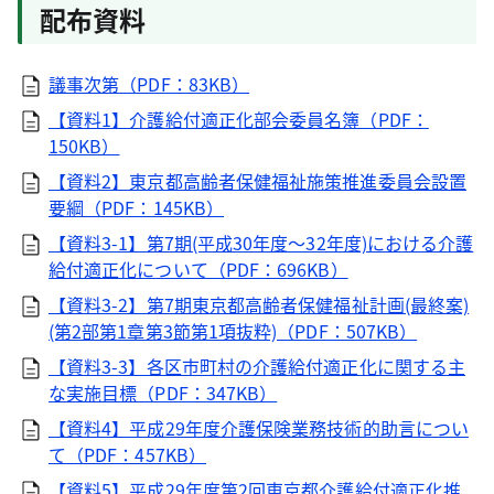
配布資料
議事次第（PDF：83KB）
【資料1】介護給付適正化部会委員名簿（PDF：
150KB）
【資料2】東京都高齢者保健福祉施策推進委員会設置
要綱（PDF：145KB）
【資料3-1】第7期(平成30年度～32年度)における介護
給付適正化について（PDF：696KB）
【資料3-2】第7期東京都高齢者保健福祉計画(最終案)
(第2部第1章第3節第1項抜粋)（PDF：507KB）
【資料3-3】各区市町村の介護給付適正化に関する主
な実施目標（PDF：347KB）
【資料4】平成29年度介護保険業務技術的助言につい
て（PDF：457KB）
【資料5】平成29年度第2回東京都介護給付適正化推