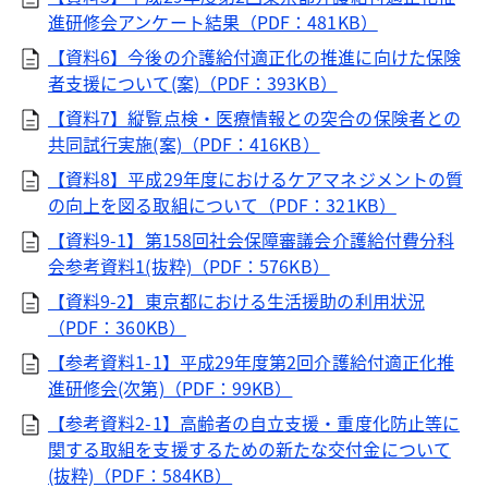
進研修会アンケート結果（PDF：481KB）
【資料6】今後の介護給付適正化の推進に向けた保険
者支援について(案)（PDF：393KB）
【資料7】縦覧点検・医療情報との突合の保険者との
共同試行実施(案)（PDF：416KB）
【資料8】平成29年度におけるケアマネジメントの質
の向上を図る取組について（PDF：321KB）
【資料9-1】第158回社会保障審議会介護給付費分科
会参考資料1(抜粋)（PDF：576KB）
【資料9-2】東京都における生活援助の利用状況
（PDF：360KB）
【参考資料1-1】平成29年度第2回介護給付適正化推
進研修会(次第)（PDF：99KB）
【参考資料2-1】高齢者の自立支援・重度化防止等に
関する取組を支援するための新たな交付金について
(抜粋)（PDF：584KB）