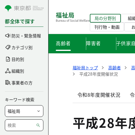
コンテンツにスキップ
局の分野別
組
都全体で探す
刊行物・動画
防災・緊急情報
高齢者
障害者
子供家
カテゴリ別
目的別
福祉局トップ
高齢者
組織別
平成28年度開催状況
事業者の方
令和8年度開催状況
令
キーワード検索
平成28年