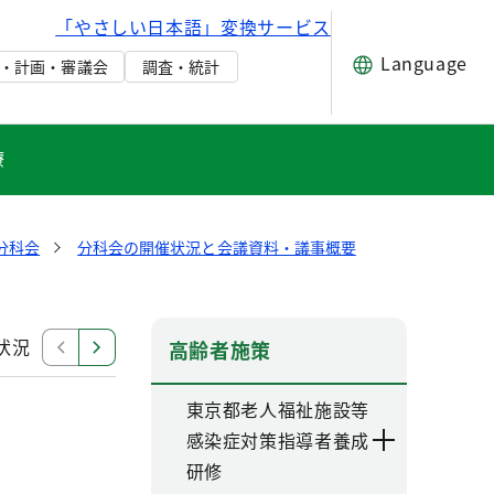
「やさしい日本語」変換サービス
Language
・計画・審議会
調査・統計
療
分科会
分科会の開催状況と会議資料・議事概要
状況
令和4年度開催状況
令和3年度開催状況
令和
高齢者施策
東京都老人福祉施設等
感染症対策指導者養成
研修