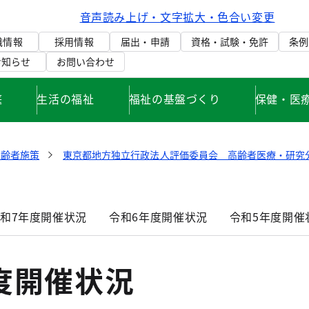
音声読み上げ・文字拡大・色合い変更
織情報
採用情報
届出・申請
資格・試験・免許
条例
お知らせ
お問い合わせ
庭
生活の福祉
福祉の基盤づくり
保健・医
高齢者施策
東京都地方独立行政法人評価委員会 高齢者医療・研究
和7年度開催状況
令和6年度開催状況
令和5年度開催
度開催状況