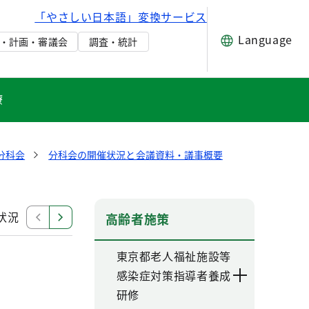
「やさしい日本語」変換サービス
Language
・計画・審議会
調査・統計
療
分科会
分科会の開催状況と会議資料・議事概要
状況
令和4年度開催状況
令和3年度開催状況
令和
高齢者施策
東京都老人福祉施設等
感染症対策指導者養成
研修