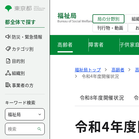
コンテンツにスキップ
局の分野別
組
都全体で探す
刊行物・動画
防災・緊急情報
高齢者
障害者
子供家
カテゴリ別
目的別
福祉局トップ
高齢者
組織別
令和4年度開催状況
事業者の方
令和8年度開催状況
令
キーワード検索
令和4年