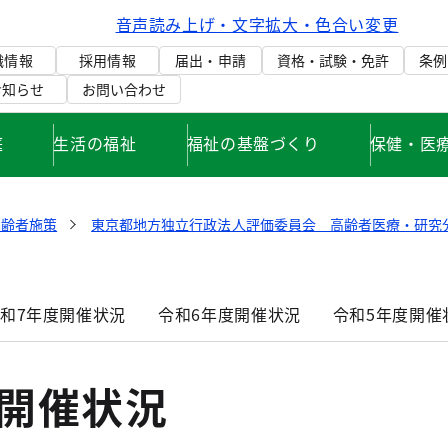
音声読み上げ・文字拡大・色合い変更
織情報
採用情報
届出・申請
資格・試験・免許
条例
お知らせ
お問い合わせ
庭
生活の福祉
福祉の基盤づくり
保健・医
高齢者施策
東京都地方独立行政法人評価委員会 高齢者医療・研究
和7年度開催状況
令和6年度開催状況
令和5年度開催
度開催状況