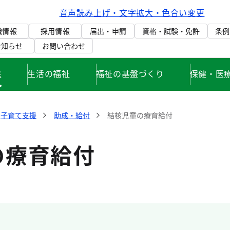
音声読み上げ・文字拡大・色合い変更
織情報
採用情報
届出・申請
資格・試験・免許
条例
お知らせ
お問い合わせ
庭
生活の福祉
福祉の基盤づくり
保健・医
子育て支援
助成・給付
結核児童の療育給付
の療育給付