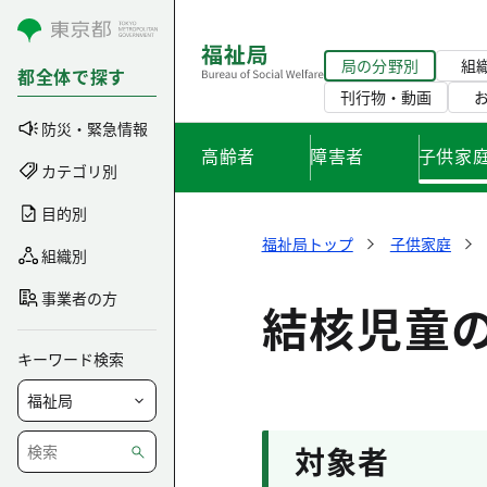
コンテンツにスキップ
局の分野別
組
都全体で探す
刊行物・動画
防災・緊急情報
高齢者
障害者
子供家
カテゴリ別
目的別
福祉局トップ
子供家庭
組織別
事業者の方
結核児童
キーワード検索
対象者