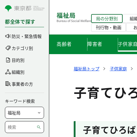
コンテンツにスキップ
局の分野別
組
都全体で探す
刊行物・動画
防災・緊急情報
高齢者
障害者
子供家
カテゴリ別
目的別
福祉局トップ
子供家庭
組織別
事業者の方
子育てひ
キーワード検索
子育てひろば