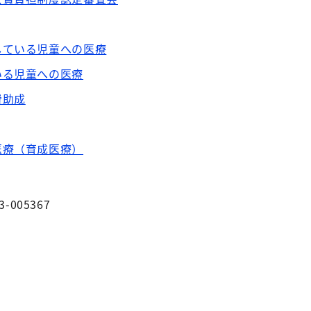
している児童への医療
いる児童への医療
費助成
医療（育成医療）
3-005367