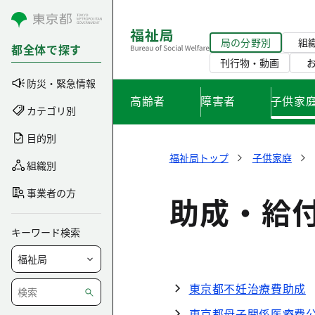
コンテンツにスキップ
局の分野別
組
都全体で探す
刊行物・動画
防災・緊急情報
高齢者
障害者
子供家
カテゴリ別
目的別
福祉局トップ
子供家庭
組織別
事業者の方
助成・給
キーワード検索
東京都不妊治療費助成
東京都母子関係医療費