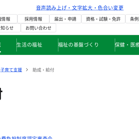
音声読み上げ・文字拡大・色合い変更
織情報
採用情報
届出・申請
資格・試験・免許
条例
お知らせ
お問い合わせ
庭
生活の福祉
福祉の基盤づくり
保健・医
子育て支援
助成・給付
付
公費負担制度認定審査会