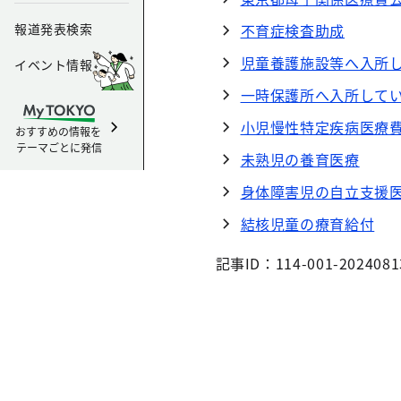
報道発表検索
不育症検査助成
児童養護施設等へ入所
イベント情報
一時保護所へ入所して
小児慢性特定疾病医療
おすすめの情報を
テーマごとに発信
未熟児の養育医療
身体障害児の自立支援
結核児童の療育給付
記事ID：114-001-2024081