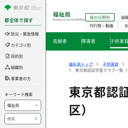
コンテンツにスキップ
局の分野別
組
都全体で探す
刊行物・動画
防災・緊急情報
高齢者
障害者
子供家
カテゴリ別
目的別
福祉局トップ
子供家庭
組織別
東京都認証学童クラブ一覧（
事業者の方
東京都認
キーワード検索
区）