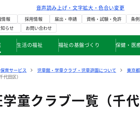
音声読み上げ・文字拡大・色合い変更
織情報
採用情報
届出・申請
資格・試験・免許
条例
お知らせ
お問い合わせ
庭
生活の福祉
福祉の基盤づくり
保健・医
保育サービス
児童館・学童クラブ・児童遊園について
東京
千代田区）
証学童クラブ一覧（千代