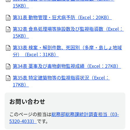
15KB）
第31表 動物管理・狂犬病予防（Excel：20KB）
第32表 食鳥処理場等施設数及び監視指導数（Excel：
15KB）
第33表 検案・解剖件数、死因別（多摩・島しょ地域
分）（Excel：31KB）
第34表 薬事及び毒物劇物監視成績（Excel：27KB）
第35表 特定建築物等の監視指導状況（Excel：
17KB）
お問い合わせ
このページの担当は
総務部総務課統計調査担当（03-
5320-4033）
です。