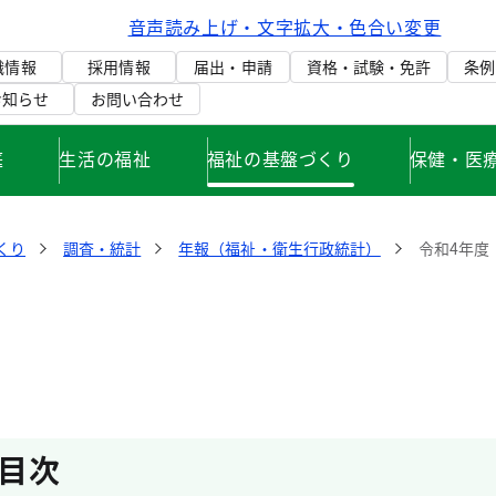
音声読み上げ・文字拡大・色合い変更
織情報
採用情報
届出・申請
資格・試験・免許
条例
お知らせ
お問い合わせ
庭
生活の福祉
福祉の基盤づくり
保健・医
くり
調査・統計
年報（福祉・衛生行政統計）
令和4年度
目次