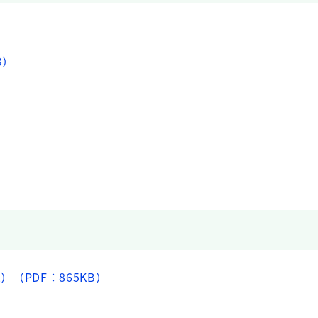
B）
）（PDF：865KB）