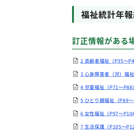
福祉統計年報
訂正情報がある
2 高齢者福祉（P35～P4
3 心身障害者（児）福祉（
4 児童福祉（P71～P88
5 ひとり親福祉（P89～P
6 女性福祉（P97～P10
7 生活保護（P105～P1