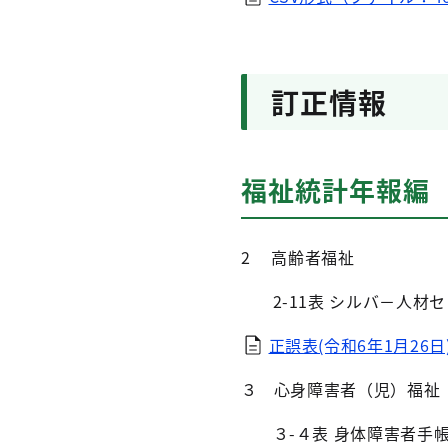
訂正情報
福祉統計年報編
2 高齢者福祉
2-11表 シルバ－人
正誤表(令和6年1月26日)
３ 心身障害者（児）
３-４表 身体障害者