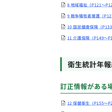
8 地域福祉（P121～P1
9 戦争犠牲者援護（P127
10 国民健康保険（P133
11 介護保険（P149～P
衛生統計年報
訂正情報がある
12 保健衛生（P155～P2