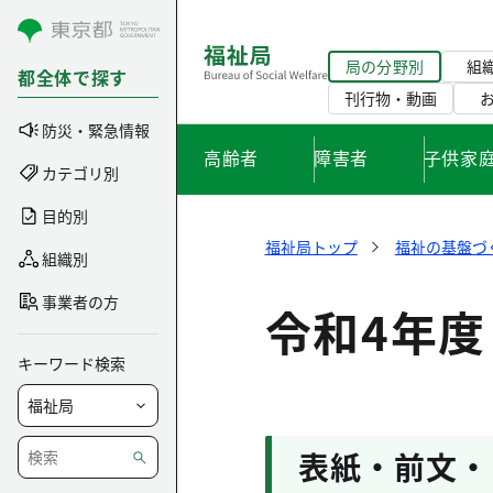
コンテンツにスキップ
局の分野別
組
都全体で探す
刊行物・動画
防災・緊急情報
高齢者
障害者
子供家
カテゴリ別
目的別
福祉局トップ
福祉の基盤づ
組織別
事業者の方
令和4年度
キーワード検索
表紙・前文・