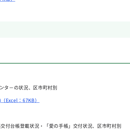
材センタ－の状況、区市町村別
（Excel：67KB）
福祉
手帳交付台帳登載状況・「愛の手帳」交付状況、区市町村別