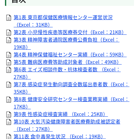
第1表 東京都保健医療情報センター運営状況
（Excel：31KB）
第2表 小児慢性疾患等医療券交付（Excel：21KB）
第3表 精神障害者通院医療費公費負担（Excel：
19KB）
第4表 精神保健福祉センター実績（Excel：59KB）
第5表 難病医療費等助成対象者（Excel：49KB）
第6表 エイズ相談件数・抗体検査者数 （Excel：
27KB）
第7表 感染症発生動向調査全数届出患者数（Excel：
35KB）
第8表 健康安全研究センター検査業務実績（Excel：
17KB）
第9表 性感染症検査実績 （Excel：25KB）
第10表 大気汚染健康障害者医療費助成被認定者
（Excel：27KB）
第11表 食中毒発生状況 （Excel：19KB）