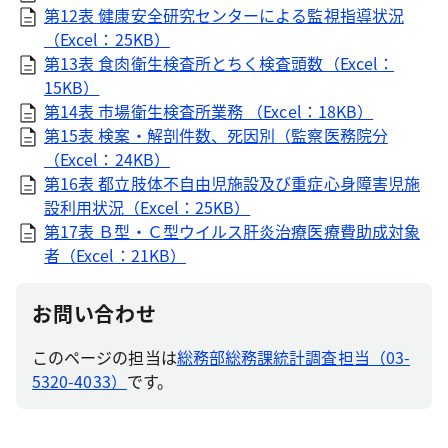
第12表 健康安全研究センターによる監視指導状況
（Excel：25KB）
第13表 食肉衛生検査所とちく検査頭数（Excel：
15KB）
第14表 市場衛生検査所業務 （Excel：18KB）
第15表 検案・解剖件数、死因別（監察医務院分
（Excel：24KB）
第16表 都立肢体不自由児施設及び重症心身障害児施
設利用状況（Excel：25KB）
第17表 Ｂ型・Ｃ型ウイルス肝炎治療医療費助成対象
者（Excel：21KB）
お問い合わせ
このページの担当は
総務部総務課統計調査担当（03-
5320-4033）
です。