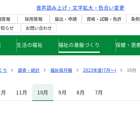
音声読み上げ・文字拡大・色合い変更
織情報
採用情報
届出・申請
資格・試験・免許
条例
お知らせ
お問い合わせ
庭
生活の福祉
福祉の基盤づくり
保健・医
くり
調査・統計
福祉局月報
2023年度(7月～)
10月
2月
11月
10月
9月
8月
7月