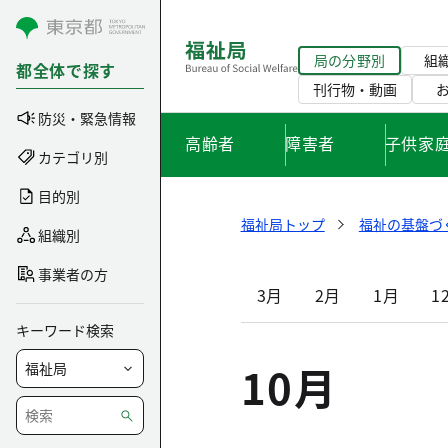
コンテンツにスキップ
局の分野別
組
都全体で探す
刊行物・動画
防災・緊急情報
高齢者
障害者
子供家
カテゴリ別
目的別
福祉局トップ
福祉の基盤づ
組織別
事業者の方
3月
2月
1月
1
キーワード検索
10月