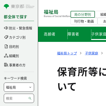
コンテンツにスキップ
局の分野別
組
都全体で探す
刊行物・動画
防災・緊急情報
高齢者
障害者
子供家
カテゴリ別
目的別
福祉局トップ
子供家庭
組織別
事業者の方
保育所等
キーワード検索
いて