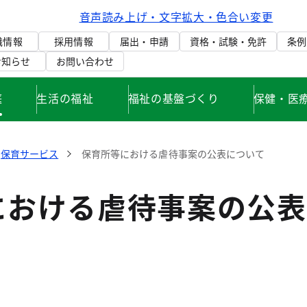
音声読み上げ・文字拡大・色合い変更
織情報
採用情報
届出・申請
資格・試験・免許
条例
お知らせ
お問い合わせ
庭
生活の福祉
福祉の基盤づくり
保健・医
保育サービス
保育所等における虐待事案の公表について
における虐待事案の公表