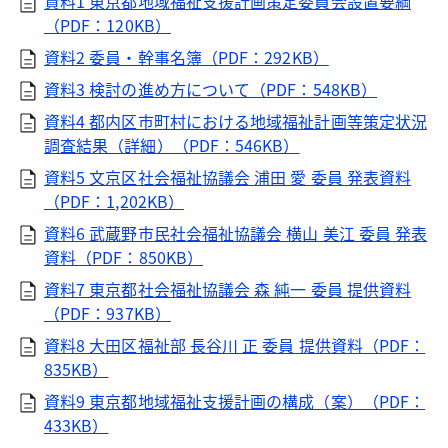
資料1 東京都地域福祉支援計画策定委員会設置要綱
（PDF：120KB）
資料2 委員・幹事名簿（PDF：292KB）
資料3 検討の進め方について（PDF：548KB）
資料4 都内区市町村における地域福祉計画等策定状況
調査結果（詳細）（PDF：546KB）
資料5 文京区社会福祉協議会 浦田 愛 委員 発表資料
（PDF：1,202KB）
資料6 武蔵野市民社会福祉協議会 横山 美江 委員 発表
資料（PDF：850KB）
資料7 東京都社会福祉協議会 森 純一 委員 提供資料
（PDF：937KB）
資料8 大田区福祉部 長谷川 正 委員 提供資料（PDF：
835KB）
資料9 東京都地域福祉支援計画の構成（案）（PDF：
433KB）