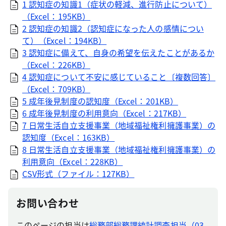
1 認知症の知識1（症状の軽減、進行防止について）
（Excel：195KB）
2 認知症の知識2（認知症になった人の感情につい
て）（Excel：194KB）
3 認知症に備えて、自身の希望を伝えたことがあるか
（Excel：226KB）
4 認知症について不安に感じていること〔複数回答〕
（Excel：709KB）
5 成年後見制度の認知度（Excel：201KB）
6 成年後見制度の利用意向（Excel：217KB）
7 日常生活自立支援事業（地域福祉権利擁護事業）の
認知度（Excel：163KB）
8 日常生活自立支援事業（地域福祉権利擁護事業）の
利用意向（Excel：228KB）
CSV形式（ファイル：127KB）
お問い合わせ
このページの担当は
総務部総務課統計調査担当（03-